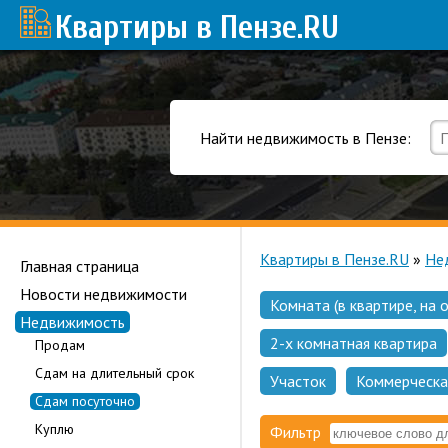
Квартиры в Пензе
.RU
Найти недвижимость в Пензе:
Квартиры в Пензе.RU
»
Не
Главная страница
Новости недвижимости
Комната (в квартире, на 
Недвижимость
2-х комнатная квартира
Продам
Сдам на длительный срок
Участок
Коммерческа
Сдам посуточно
Куплю
Фильтр