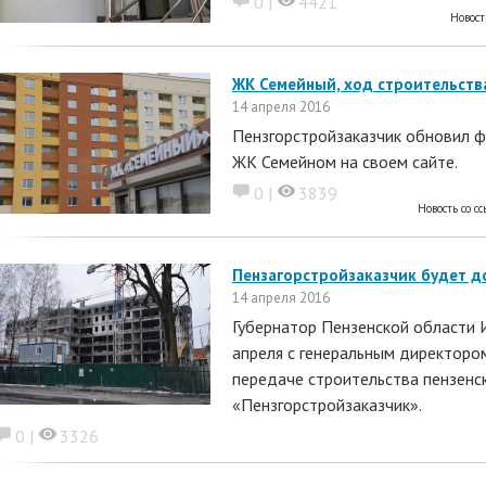
0 |
4421
Новост
ЖК Семейный, ход строительства
14 апреля 2016
Пензгорстройзаказчик обновил ф
ЖК Семейном на своем сайте.
0 |
3839
Новость со с
Пензагорстройзаказчик будет д
14 апреля 2016
Губернатор Пензенской области 
апреля с генеральным директоро
передаче строительства пензенс
«Пензгорстройзаказчик».
0 |
3326