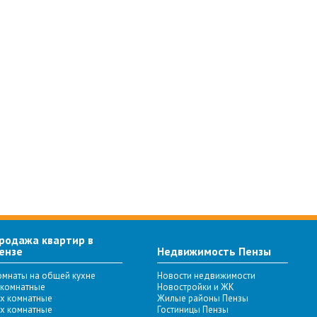
родажа квартир в
ензе
Недвижимость Пензы
омнаты на общей кухне
Новости недвижимости
-комнатные
Новостройки и ЖК
-х комнатные
Жилые районы Пензы
-х комнатные
Гостиницы Пензы