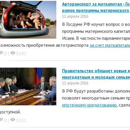
Авторанспорт за маткапитал - 
рамок программы материнского
11 апреля 2016
В Госдуме РФ изучат вопрос о в
программы материнского капитал
Исаев. В частности парламентар
возможность приобретения автотранспорта
за счет маткапитал
0 |
3192
Правительство обещает новые м
многодетным и молодым семья
11 апреля 2016
В РФ будут разработаны дополн
позволят многодетным семьям пр
ипотечному кредитованию
, сдел
доступной.
0 |
3231