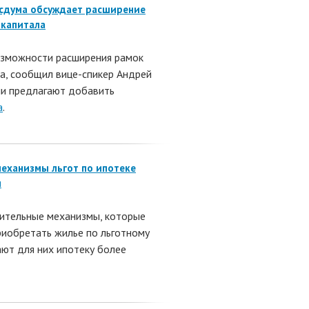
Госдума обсуждает расширение
 капитала
озможности расширения рамок
а, сообщил вице-спикер Андрей
ии предлагают добавить
а
.
еханизмы льгот по ипотеке
м
ительные механизмы, которые
иобретать жилье по льготному
ают для них ипотеку более