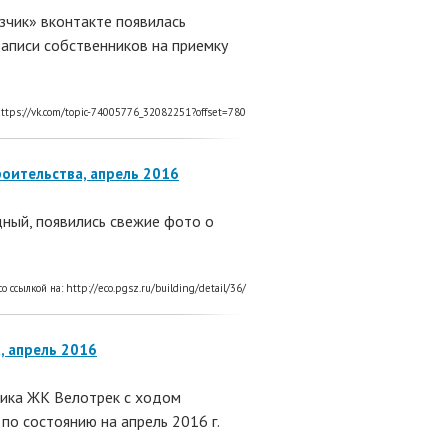
зчик» вконтакте появилась
аписи собственников на приемку
ttps://vk.com/topic-74005776_32082251?offset=780
оительства, апрель 2016
ный, появились свежие фото о
со ссылкой на:
http://eco.pgsz.ru/building/detail/36/
, апрель 2016
ика ЖК Велотрек с ходом
по состоянию на апрель 2016 г.