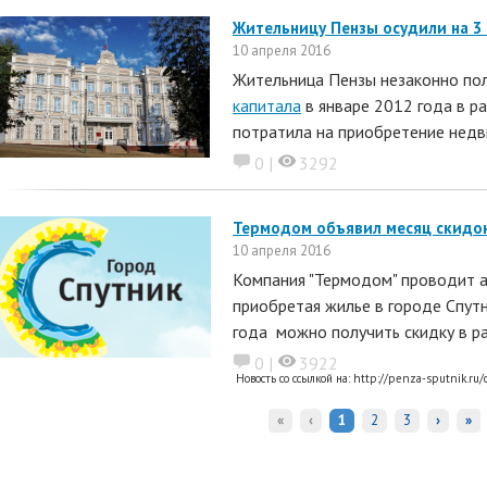
Жительницу Пензы осудили на 3 
10 апреля 2016
Жительница Пензы незаконно по
капитала
в январе 2012 года в ра
потратила на приобретение недв
0 |
3292
Термодом объявил месяц скидок
10 апреля 2016
Компания "Термодом" проводит а
приобретая жилье в городе Спутн
года можно получить скидку в р
0 |
3922
Новость со ссылкой на:
http://penza-sputnik.ru
«
‹
1
2
3
›
»