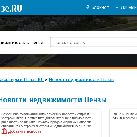
нзе
.RU
Блокнот
Личный
движимость в Пензе:
Квартиры в Пензе.RU
»
Новости недвижимости Пензы
Новости недвижимости Пензы
Разрешена публикация коммерческих новостей фирм и
Ваше мнение и 
застройщиков. Не упустите дополнительную возможность
отзыв и рейтинг
рассказать об акциях, началах продаж и прочих новостях
связанных со строительством и недвижимостью в Пензе!
Добавить новость