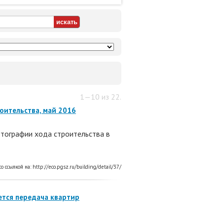
1—10 из 22.
оительства, май 2016
тографии хода строительства в
со ссылкой на:
http://eco.pgsz.ru/building/detail/37/
ется передача квартир