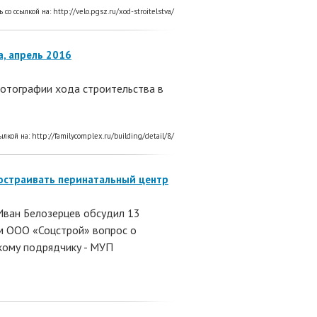
ь со ссылкой на:
http://velo.pgsz.ru/xod-stroitelstva/
, апрель 2016
отографии хода строительства в
сылкой на:
http://familycomplex.ru/building/detail/8/
остраивать перинатальный центр
Иван Белозерцев обсудил 13
м ООО «Соцстрой» вопрос о
кому подрядчику - МУП