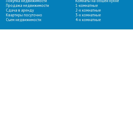
Покупка недвижимости
Комнаты на общей кухне
Продажа недвижимости
1-комнатные
Сдача в аренду
2-х комнатные
Квартиры посуточно
3-х комнатные
Съем недвижимости
4-х комнатные