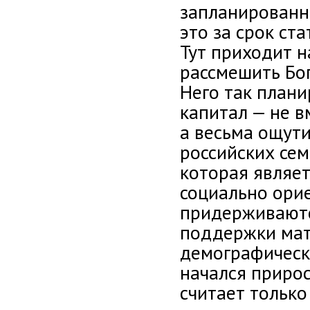
запланированно
это за срок ст
Тут приходит н
рассмешить Бог
Него так плани
капитал — не в
а весьма ощут
российских сем
которая являет
социально ори
придерживают
поддержки мат
демографическо
начался прирос
считает только