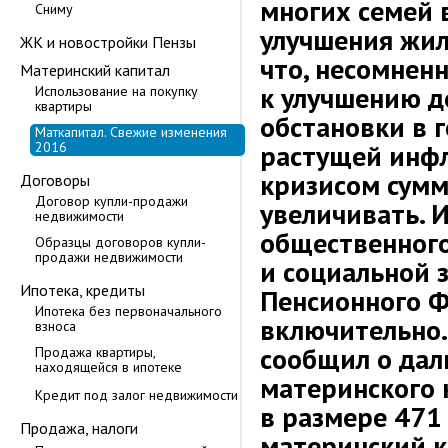
многих семей 
Сниму
улучшения жи
ЖК и новостройки Пензы
что, несомненн
Материнский капитал
к улучшению 
Использование на покупку
квартиры
обстановки в г
Маткапитал. Свежие изменения
2016
растущей инф
кризисом сумм
Договоры
Договор купли-продажи
увеличивать. 
недвижимости
общественного
Образцы договоров купли-
продажи недвижимости
и социальной 
Ипотека, кредиты
Пенсионного Ф
Ипотека без первоначального
включительно.
взноса
сообщил о да
Продажа квартиры,
находящейся в ипотеке
материнского 
Кредит под залог недвижимости
в размере 471 
Продажа, налоги
материнский к