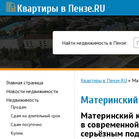
Квартиры в Пензе
.RU
Найти недвижимость в Пензе:
Квартиры в Пензе.RU
»
Ма
Главная страница
Новости недвижимости
Материнский 
Недвижимость
Продам
Материнский 
Сдам на длительный срок
в современной
Сдам посуточно
серьёзным под
Куплю