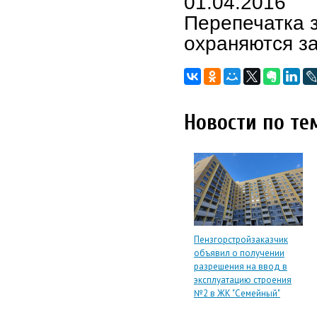
01.04.2016
Перепечатка 
охраняются з
Новости по те
Пензгорстройзаказчик
объявил о получении
разрешения на ввод в
эксплуатацию строения
№2 в ЖК "Семейный"