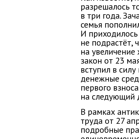
разрешалось т
в три года. За
семья пополнил
И приходилось 
не подрастёт, 
на увеличение
закон от 23 ма
вступил в силу
денежные сред
первого взнос
на следующий 
В рамках анти
труда от 27 а
подробные пра
единовременно