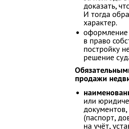
доказать, чт
И тогда обр
характер.
оформление 
в право соб
постройку н
решение суд
Обязательными
продажи недв
наименовани
или юридиче
документов,
(паспорт, до
на учёт, уста