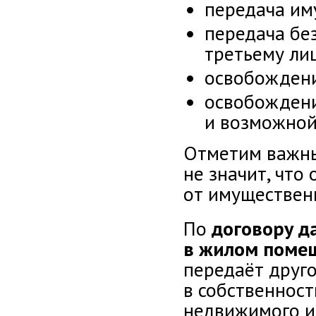
передача им
передача бе
третьему лиц
освобождени
освобождени
и возможной
Отметим важны
не значит, чт
от имуществен
По
договору д
в жилом пом
передаёт друг
в собственност
недвижимого 