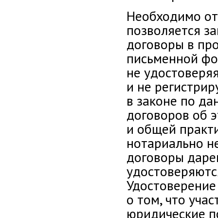
Необходимо от
позволяется з
договоры в пр
письменной фо
не удостоверяя
и не регистрир
в законе по д
договоров об э
и общей практи
нотариально н
договоры даре
удостоверяются
Удостоверение 
о том, что уча
юридические по