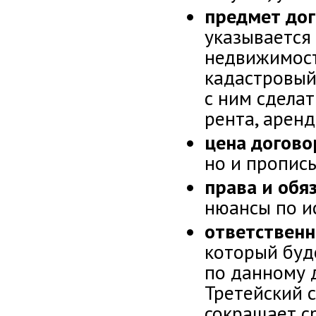
предмет до
указывается 
недвижимост
кадастровый 
с ним сделат
рента, аренда
цена догово
но и пропис
права и обя
нюансы по и
ответственн
который буд
по данному 
Третейский с
сокращает ср