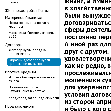
жизни, а имен
Сниму
в хозяйственн
ЖК и новостройки Пензы
были вынужде
Материнский капитал
договариватьс
Использование на покупку
квартиры
сферы деятел
Маткапитал. Свежие изменения
постоянно пер
2016
А иной раз дл
Договоры
друг с другом.
Договор купли-продажи
недвижимости
удовлетворени
Образцы договоров купли-
как не редко, 
продажи недвижимости
прослеживался
Ипотека, кредиты
Ипотека без первоначального
мошенники сущ
взноса
для увереннос
Продажа квартиры,
находящейся в ипотеке
условия догово
Кредит под залог недвижимости
из сторон апр
Продажа, налоги
и было с кого 