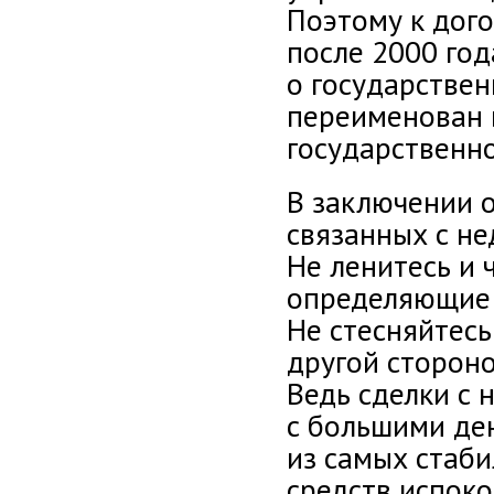
Поэтому к дог
после 2000 год
о государствен
переименован 
государственно
В заключении о
связанных с н
Не ленитесь и 
определяющие 
Не стесняйтес
другой стороно
Ведь сделки с 
с большими ден
из самых стаб
средств испоко