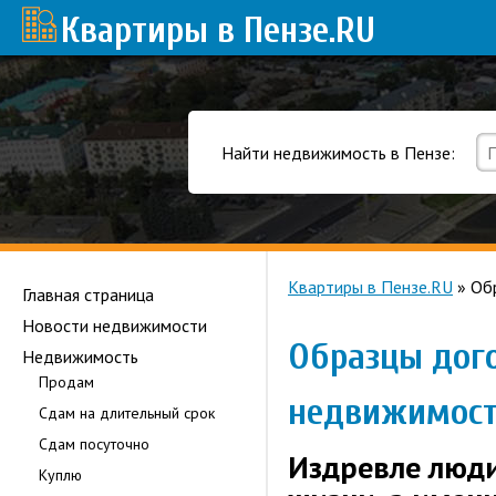
Квартиры в Пензе
.RU
Найти недвижимость в Пензе:
Квартиры в Пензе.RU
»
Об
Главная страница
Новости недвижимости
Образцы дог
Недвижимость
Продам
недвижимос
Сдам на длительный срок
Сдам посуточно
Издревле люди
Куплю