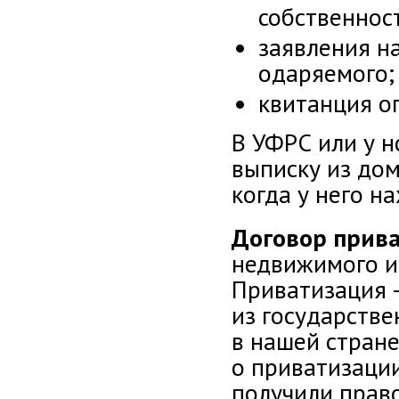
собственнос
заявления н
одаряемого;
квитанция о
В УФРС или у н
выписку из дом
когда у него н
Договор прив
недвижимого и
Приватизация 
из государстве
в нашей стране
о приватизаци
получили прав