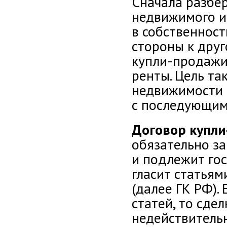
Сначала разбе
недвижимого им
в собственнос
стороны к дру
купли-продажи,
ренты. Цель та
недвижимости в
с последующим
Договор купл
обязательно з
и подлежит гос
гласит статьям
(далее ГК РФ).
статей, то сде
недействитель