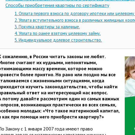
Cпособы приобретения квартиры по сертификату
1. Оплата первого взноса по договору ипотеки или целевому
2. Уплата вступительного взноса в различных жилищных кооп
3. Покупка квартиры за наличные.
4. Уплата по ранее взятому целевому займу.
5. Индивидуальное долевое строительство.
К сожалению, в России читать законы не любят.
Многие считают их нудными, непонятными,
отнимающими массу времени, которое можно
провести более приятно. Но рано или поздно мы все
сталкиваемся с жизненными ситуациями, когда
приходится изучить законодательство, чтобы найти
правильный ответ на интересующий нас вопрос.
А потому давайте рассмотрим один из самых важных
вопросов, возникающих практически во всех семьях,
особенно молодых: «Что такое материнский капитал,
и как при помощи него приобрести квартиру?»
По Закону с 1 января 2007 года имеют право
воспользоваться материнским капиталом женщины,