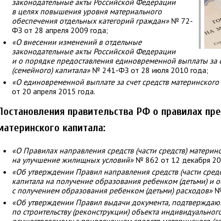
законодательные акты Российской Федерации
в целях повышения уровня материального
обеспечения отдельных категорий граждан»
№ 72-
ФЗ от 28 апреля 2009 года;
«О внесении изменений в отдельные
законодательные акты Российской Федерации
и о порядке предоставления единовременной выплаты за с
(семейного) капитала»
№ 241-ФЗ от 28 июля 2010 года;
«О единовременной выплате за счет средств материнского 
от 20 апреля 2015 года.
Постановления правительства РФ о правилах пр
материнского капитала:
«О Правилах направления средств (части средств) материнс
на улучшение жилищных условий»
№ 862 от 12 декабря 20
«Об утверждении Правил направления средств (части средс
капитала на получение образования ребенком (детьми) и 
с получением образования ребенком (детьми) расходов»
№ 
«Об утверждении Правил выдачи документа, подтверждаю
по строительству (реконструкции) объекта индивидуальног