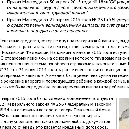
Приказ Минтруда от 30 апреля 2013 года № 184н
"Об утвер
от направления средств (части средств) материнского (се
накопительной части трудовой пенсии"
;
Приказ Минтруда от 27 апреля 2015 года № 251н
"Об утвер
о предоставлении единовременной выплаты за счет средст
капитала и порядка ее осуществления«
.
Денежные средства, которые идут на материнский капитал, в
России из страховой части пенсии, отчисляемой работодателям
в Российской Федерации. Напомним, в начале 2015 года вступи
«О страховых пенсиях», на основании которого трудовые пенсии
них пенсионная система приобрела страховые и накопительные. 
№ 214 от 21 июля 2014 года заранее внёс соответствующие поп
материнском капитале. А именно, была увеличена сумма материн
за рождение второго и последующего ребёнка в каждой семье, в
А также была определена единовременная выплата за ребёнка в 
8 марта 2015 года было сделано дополнение подпункта
1.2 Федерального закона № 256 Федеральным законом
№ 54, на основании которого теперь Пенсионный Фонд
РФ на законных основаниях может перепроверять
выдачу уполномоченными органами любых документов.
В первую очередь это касается кредитных договоров,