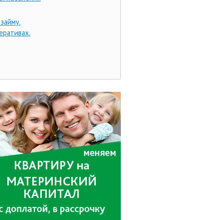
 займу.
еративах.