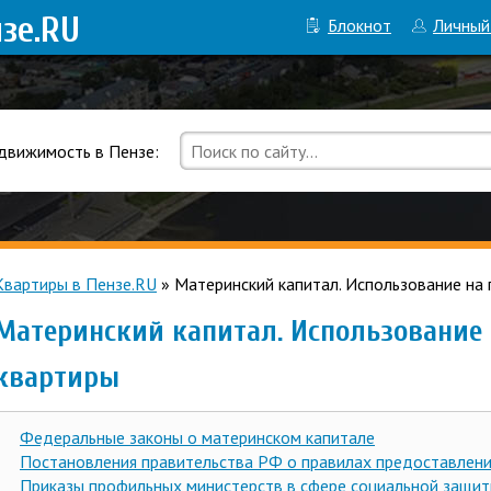
нзе
.RU
Блокнот
Личный
движимость в Пензе:
Квартиры в Пензе.RU
»
Материнский капитал. Использование на 
Материнский капитал. Использование 
квартиры
Федеральные законы о материнском капитале
Постановления правительства РФ о правилах предоставлени
Приказы профильных министерств в сфере социальной защит