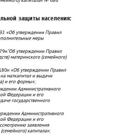
емейного) капитала
» № 686
льной защиты населения:
892
«Об утверждении Правил
ополнительные меры
779н
"Об утверждении Правил
ств) материнского (семейного)
180н
«Об утверждении Правил
 на маткапитал и выдачи
а) и его формы»
;
рждении Административного
ой Федерации и его
даче государственного
ерждении Административного
ой Федерации и его
ассмотрению заявления
 (семейного) капитала»
;