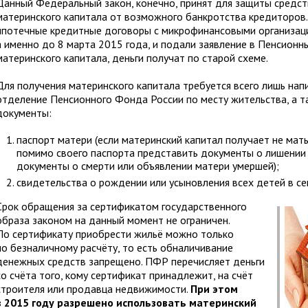
Данный Федеральный закон, конечно, принят для защиты средст
материнского капитала от возможного банкротства кредиторов.
ипотечные кредитные договоры с микрофинансовыми организаци
а именно до 8 марта 2015 года, и подали заявление в Пенсион
материнского капитала, деньги получат по старой схеме.
Для получения материнского капитала требуется всего лишь нап
отделение Пенсионного Фонда России по месту жительства, а 
документы:
паспорт матери (если материнский капитал получает не мать
помимо своего паспорта представить документы о лишении 
документы о смерти или объявлении матери умершей);
свидетельства о рождении или усыновления всех детей в се
Срок обращения за сертификатом государственного
образа законом на данный момент не ограничен.
По сертификату приобрести жильё можно только
по безналичному расчёту, то есть обналичивание
денежных средств запрещено. ПФР перечисляет деньги
со счёта того, кому сертификат принадлежит, на счёт
строителя или продавца недвижимости.
При этом
в 2015 году разрешено использовать материнский