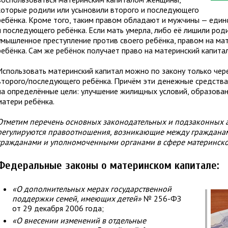
которые родили или усыновили второго и последующего
ребёнка. Кроме того, таким правом обладают и мужчины — един
и последующего ребёнка. Если мать умерла, либо её лишили род
умышленное преступление против своего ребёнка, правом на ма
ребёнка. Сам же ребёнок получает право на материнский капитал
Использовать материнский капитал можно по закону только чер
второго/последующего ребёнка. Причём эти денежные средства
на определённые цели: улучшение жилищных условий, образова
матери ребёнка.
Отметим перечень основных законодательных и подзаконных а
регулируются правоотношения, возникающие между граждана
гражданами и уполномоченными органами в сфере материнско
Федеральные законы о материнском капитале:
«О дополнительных мерах государственной
поддержки семей, имеющих детей»
№ 256-ФЗ
от 29 декабря 2006 года;
«О внесении изменений в отдельные