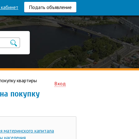
 кабинет
Подать объявление
покупку квартиры
Вход
на покупку
я материнского капитала
ы населения