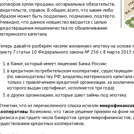
договоров купли-продажи, нотариальных обязательств,
свидетельств, справок. В общем, всего, что каким-либо
образом может быть подделано, подмазано, подтёрто.
Очевидно, что данное новшество вводится с целью
предотвращения мошенничества по обналичиванию
материнского капитала.
Теперь давайте разберём «всеми желанную» ипотеку на основе м
пункту 7 статьи 10 Федерального закона № 256 с 8 марта 2015 
в банке, который имеет лицензию Банка России;
в кредитном потребительском кооперативе, существующем 
(по законодательству РФ, владелец материнского капитала 
только с привлечением кредитной организации, за исключение
которого выдан сертификат, исполняется три года);
в других организациях, которые дают займы под ипотеку.
Отметим, что из перечисленного списка исчезли
микрофинансов
кооперативы
. Возможно, что такое решение приняли на фоне 
кризиса и растущего числа банкротов среди микрофинансистов, 
существования кредитных кооперативов.