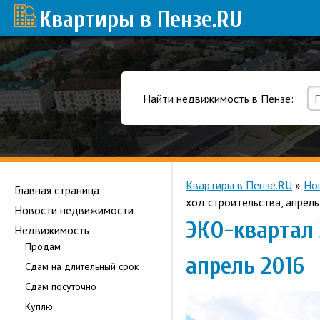
Квартиры в Пензе
.RU
Найти недвижимость в Пензе:
Квартиры в Пензе.RU
»
Но
Главная страница
ход строительства, апрел
Новости недвижимости
ЭКО-квартал 
Недвижимость
Продам
апрель 2016
Сдам на длительный срок
Сдам посуточно
Куплю